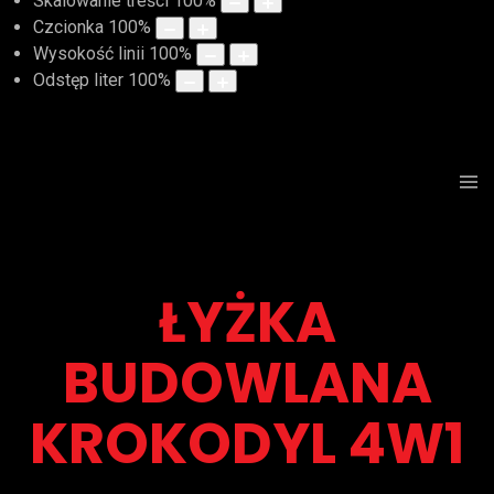
Skalowanie treści
100
%
Czcionka
100
%
Wysokość linii
100
%
Odstęp liter
100
%
ŁYŻKA
BUDOWLANA
KROKODYL 4W1