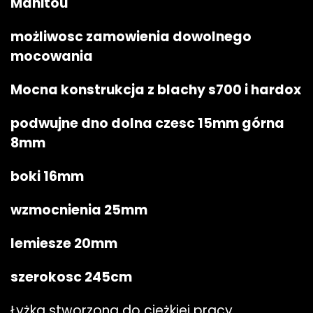
Manitou
możliwosc zamowienia dowolnego
mocowania
Mocna konstrukcja z blachy s700 i hardox
podwujne dno dolna czesc 15mm górna
8mm
boki 16mm
wzmocnienia 25mm
lemiesze 20mm
szerokosc 245cm
Łyżka stworzona do cieżkiej pracy