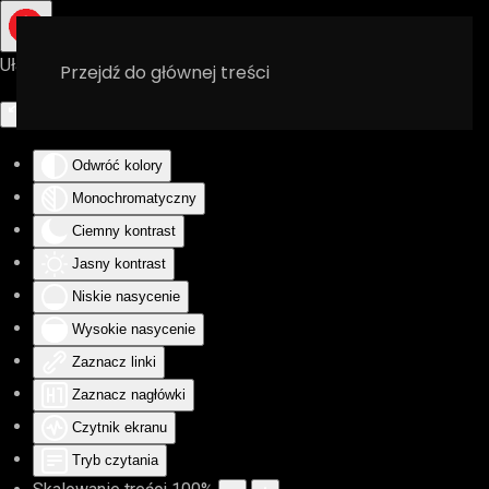
Ułatwienia dostępu
Przejdź do głównej treści
Odwróć kolory
Monochromatyczny
Ciemny kontrast
Jasny kontrast
Niskie nasycenie
Wysokie nasycenie
Zaznacz linki
Zaznacz nagłówki
Czytnik ekranu
Tryb czytania